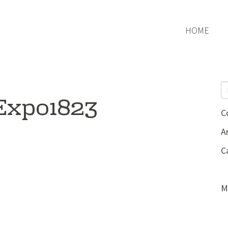
HOME
Expo1823
C
Ar
C
M