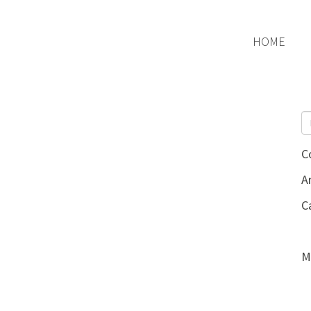
HOME
C
Ar
C
M