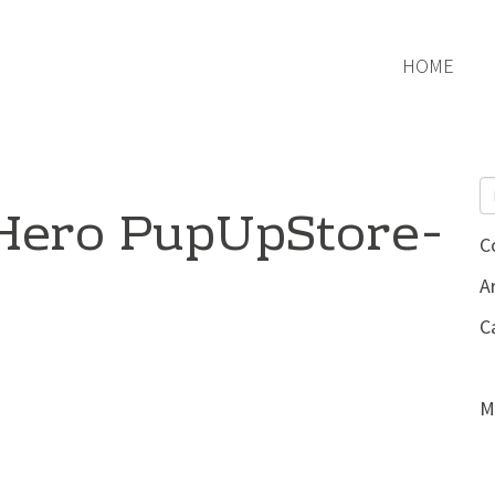
HOME
Hero PupUpStore-
C
Ar
C
M