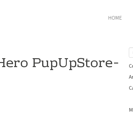
HOME
Hero PupUpStore-
C
Ar
C
M