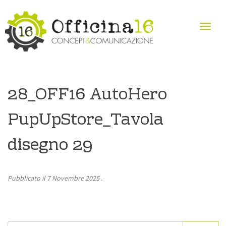
28_OFF16 AutoHero
PupUpStore_Tavola
disegno 29
Pubblicato il
7 Novembre 2025
.