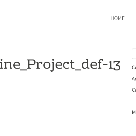
HOME
ine_Project_def-13
C
Ar
C
M