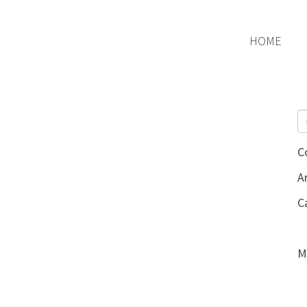
HOME
C
Ar
C
M