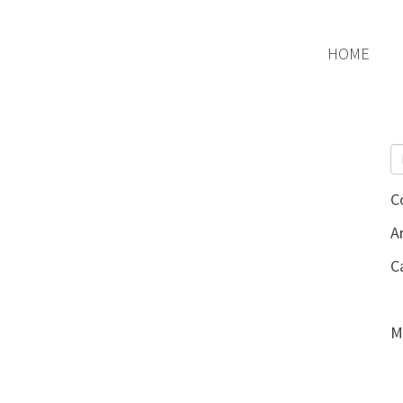
HOME
C
Ar
C
M