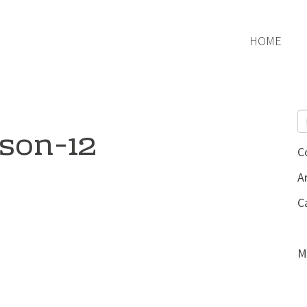
HOME
son-12
C
Ar
C
M