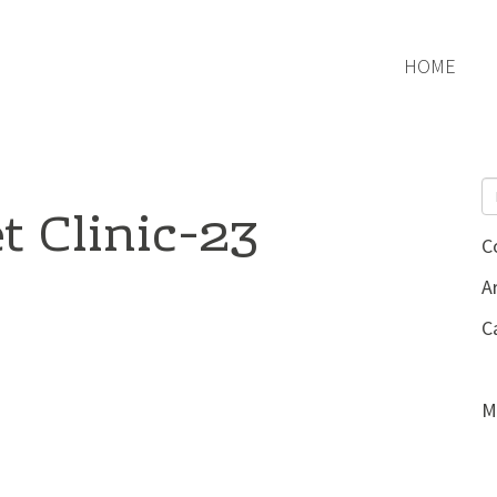
HOME
 Clinic-23
C
Ar
C
M